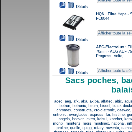
Afficher toute la s
Détails
HQN
: Filtre Hepa - 
FC8044
Afficher toute la sé
Détails
AEG-Electrolux
: Fi
70mm - AEG AEF 75 
Progress, Volta, ..
Afficher toute la sé
Détails
Sacs poches, bag
balai
acec, aeg, afk, aka, akiba, alfatec, altic, aq
betron, betronic, birum, bissel, black-decker
chromex, constructa, ctc-clatronic, daewoo, d
entronic, everglades, express, far, firstline, ge
angels, hoover, jeken, kaisui, karcher, kenw
monix, montenz, mors, moulinex, national, nilf
proline, quelle, quigg, rotary, rowenta, sams