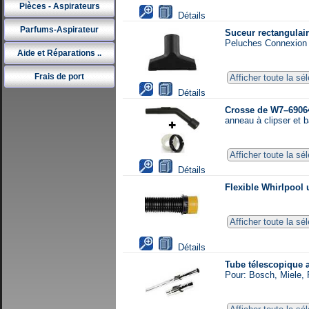
Pièces - Aspirateurs
Détails
Parfums-Aspirateur
Suceur rectangulai
Peluches Connexion 
Aide et Réparations ..
Frais de port
Afficher toute la s
Détails
Crosse de W7–69064
anneau à clipser et 
Afficher toute la sé
Détails
Flexible Whirlpool 
Afficher toute la sé
Détails
Tube télescopique a
Pour: Bosch, Miele,