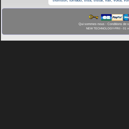
thomson, tornado, trisa, tristar, vax, volta, v
Qui sommes-nous
-
Conditions de 
NEW TECHNOLOGY-FR© - 01 mars