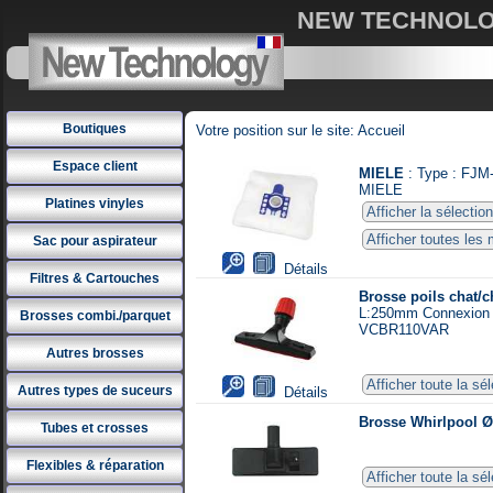
NEW TECHNOLOGY
Boutiques
Votre position sur le site: Accueil
Espace client
MIELE
: Type : FJM-
MIELE
Platines vinyles
Afficher la sélectio
Afficher toutes les
Sac pour aspirateur
Détails
Filtres & Cartouches
Brosse poils chat/c
L:250mm Connexion Un
Brosses combi./parquet
VCBR110VAR
Autres brosses
Afficher toute la s
Autres types de suceurs
Détails
Brosse Whirlpool 
Tubes et crosses
Flexibles & réparation
Afficher toute la s